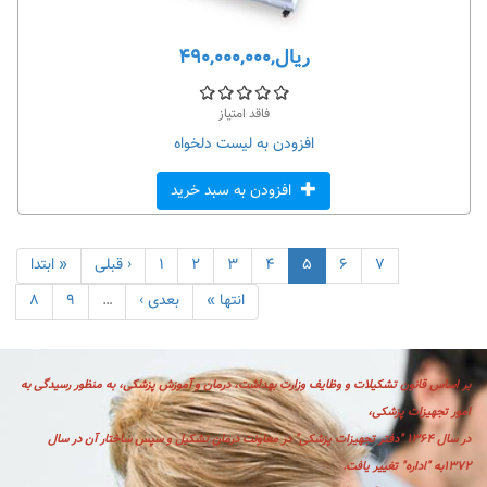
ریال,۴۹۰,۰۰۰,۰۰۰
فاقد امتیاز
افزودن به لیست دلخواه
افزودن به سبد خرید
۷
۶
۵
۴
۳
۲
۱
‹ قبلی
« ابتدا
انتها »
بعدی ›
…
۹
۸
بر اساس قانون تشكيلات و وظايف وزارت بهداشت، درمان و آموزش پزشكی، به منظور رسیدگی به
امور تجهیزات پزشکی،
در سال ۱۳۶۴ "دفتر تجهیزات پزشکی" در معاونت درمان تشکیل و سپس ساختار آن در سال
۱۳۷۲به "اداره" تغییر یافت.