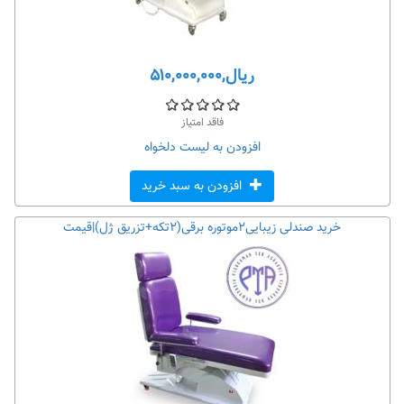
ریال,۵۱۰,۰۰۰,۰۰۰
فاقد امتیاز
افزودن به لیست دلخواه
افزودن به سبد خرید
خرید صندلی زیبایی۲موتوره برقی(۲تکه+تزریق ژل)|قیمت