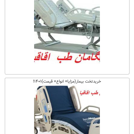
خریدتخت بیمار(مزایا+ انواع+ قیمت)۱۴۰۱!