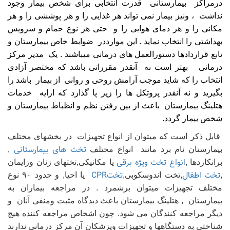
درمراکز بیمارستانی قدرت انتخابی برای شخص بیمار وجود
نداشت ، ونیز بیمار نمی تواند هر غذایی را و هر پوششی را و هر
مکانی را و هر دمای هوایی را و حتی هر نوع حمام و سرویس
بهداشتی را انتخاب نماید . این موارددر ضوابط خاص بیمارستان و
تابع قراردادها دستورالعمل های درمانی میباشند . یک مدیر مرکز
درمانی بهتر است نه آنقدر مقرراتی باشد که مختصر آزادی
انتخاب را که شاید موجب آرامش روحی و روانی از بیمار باشد را
بگیرید و نه آنقدر پروتکل ها را زیر پا گذارد که ارایه خدمات
هتلینگ بیمارستان باعث از بین رفتن نظم و انظباط بیمارستان و
شخص بیمار گردد.
قابل ذکر است که میتوان از انواع تجهیزات در بخشهای مختلف
تخت های بیمارستانی
بیمارستان نام برد مانند انواع مختلف
,
انواع تخت ویژه برقی
برانکاردها ,
یا مکانیکی,تختهای زنان وزایمان
تخت اطفال
تختCPR
,
,تخت اندوسکوبی,
یا احیا, و حدود ۹۰ نوع
مختلف تجهیزات میتوان برشمرد . در مراجعه بیماران به
بیمارستان , هتلینگ بیمارستان باعث دیدگاه مثبت ومنفی آنان و
دیگر مراجعه کنندگان می شود. چون اشخاص مراجعه کننده هیچ
شناختی به دستگاهها و تجهیزات وپزشکان آن مرکز درمانی ندارند