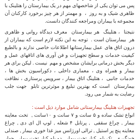
پس می توان یکی از شاخصهای مهم در یک بیمارستان را هتلینک با
ظاهری شیک و به روز ، و مهمتر از هر چیز برخورد کارکنان آن
مجموعه با بیماران ومراجعه کنندگان دانست.
نتیجتا ، هتلینگ هر بیمارستان معرف دیدگاه روانی و ظاهری
هر بیمارستان است . توجه به این نکته لازم است که بیماران از
درون اتاق های عمل بیمارستانها اطلاعات خاصی ندارند و بالطبع
کیفیت خدمات و سطح تجهیزات و فن آوری های اتاقهای عمل و
دیگر بخش درمانی برایشان مشخص و مهم نیست . لیکن برای هر
بیمار و همراه وی ، معماری داخلی ، دکوراسیون بخش ها ،
خدمات جانبی ، هتلینگ اتاق بیمار ، سرویس پرستاری ، نظافت
بیمارستان است که بهترین تبلیغ و موثرترین تابلو جهت جلب
رضایت به شمار می رود.
تجهیزات هتلینگ بیمارستانی شامل موارد ذیل است :
انواع تشک ساده و ۵ سانت و ۷ سانت و ۱۰سانت , تخت معاینه
بیمار , چراغ سقفی , پرتابل ۴ شعله , لوپ ال ای دی , چراغ
معاینه پنچ پر استیل , ترالی اورژانس میز غذا خوری بیمار , صندلی
خونگیری , تک پله کنار تخت بیمار , دو پله کنار تخت بیمار , چهار