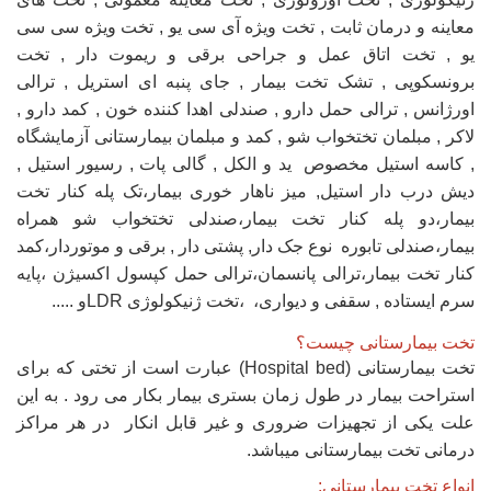
معاینه و درمان ثابت , تخت ویژه آی سی یو , تخت ویژه سی سی
یو , تخت اتاق عمل و جراحی برقی و ریموت دار , تخت
برونسکوپی , تشک تخت بیمار , جای پنبه ای استریل , ترالی
اورژانس , ترالی حمل دارو , صندلی اهدا کننده خون , کمد دارو ,
لاکر , مبلمان تختخواب شو , کمد و مبلمان بیمارستانی آزمایشگاه
, کاسه استیل مخصوص ید و الکل , گالی پات , رسیور استیل ,
دیش درب دار استیل, میز ناهار خوری بیمار،تک پله کنار تخت
بیمار،دو پله کنار تخت بیمار،صندلی تختخواب شو همراه
بیمار،صندلی تابوره نوع جک دار, پشتی دار , برقی و موتوردار،کمد
کنار تخت بیمار،ترالی پانسمان،ترالی حمل کپسول اکسیژن ،پایه
سرم ایستاده , سقفی و دیواری، ،تخت ژنیکولوژی LDRو .....
تخت بیمارستانی چیست؟
تخت بیمارستانی (Hospital bed) عبارت است از تختی که برای
استراحت بیمار در طول زمان بستری بیمار بکار می رود . به این
علت یکی از تجهیزات ضروری و غیر قابل انکار در هر مراکز
درمانی تخت بیمارستانی میباشد.
انواع تخت بیمارستانی: