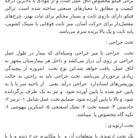
ترالی‌ فیکو مخصوص اتاق عمل است و از موادی با بالاترین درجه
کیفیت و مطابق با معیارهای صنعتی ساخته شده است. ترالی
فیکو دارای بازوی ثابت و بسیار محکم برای ثبات بهتر، چرخ‌های
مفصل‌دار برای حرکت آسان، میز ثابت فوقانی با سینک کشویی،
پایه ثابت و یک بالا برنده سرم می‌باشد.
تخت جراحی :
تخت جراحی یا میز جراحی وسیله‌ای که بیمار در طول عمل
جراحی بر روی آن دراز می‌کشد و داخل هر بیمارستان مجهز به
اتاق عمل، یافت خواهد شد.این نوع تخت امروزه از پیچیدگی
زیادی برخوردار می‌باشد. تخت جراحی باید به راحتی به حالت
پوزیشن‌های استاندارد جراحی درآید. یعنی از ناحیه سر یا پا به
پایین خم شده یا پایین آورده شود. و نیز به یک طرف برگردانده
شود. و بالا یا پایین آورده شود. ضمایم تخت عمل شامل ۱- ترمز ۲-
جادستی ۳- تسمه تخت ۴- تشک اسفنجی ۵- اسکرین بیهوشی ۶-
تکیه گاه مخصوص پا میباشد.
تخت ارتوپدی :
یک تخت ارتوپدی با متعلقات آن و با مکانیزم چرخ دنده و یا با