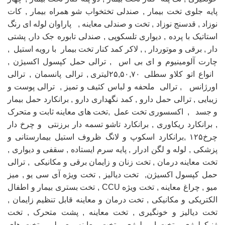
پایه جلوی تخت بیمار , صندلی تختخواب شو همراه بیمار , کات
نوزاد , قدسنج نوزاد , تخت و صندلی معاینه , پاراوان لوله ای رنگ
استاتیک با پرده , دیواری تلسکوپی , صندلی تابوره جک دار, پشتی
دار , برقی و موتوردار , , لاکر کمد کنار تخت بیمار با رویه استیل ,
چارت آلومینیوم و ای بی اس , ترالی حمل کپسول اکسیژن ,
انواع اتو کلاو سطلی ۲۵,۵۰,۷۰لیتری , ترالی پانسمان , ترالی
اورژانس , ترالی ملحفه و لباس کثیف و تمیز , ترالی پوست و
زیبایی , ترالی حمل دارو , کمد نگهداری دارو , برانکارد حمل بیمار
و جسد , اکسسوری تخت عمل ,تخت های معاینه ثابت و متحرک
, برانکارد ریکاوری , برانکارد تاشو تسمه دار برزنتی و چرخ دار
چرخ۱۲۵ ,برانکارد اسکوپ و لانگ ظروف استیل بیمارستانی و
پزشکی , لوله و لگن ادرار , پایه سرم ایستاده , سقفی و دیواری ,
تخت معاینه درمان , تخت زنان و زایمان برقی و مکانیکی , ترالی
حمل کپسول اکسیژن, تخت دیالیز , تخت ویژه آی سی یو , میز
میو , چراغ معاینه , تخت ویژه CCU , تخت بستری بیمار و اطفال
الکتریکی و مکانیکی , تخت درمان و معاینه قابل تنظیم زایمان ,
تخت دیالیز و خونگیری , تخت معاینه , پشت متحرک , تخت
ژنیکولوژی , تخت اورولوژی , تخت معاینه معمولی , تخت های