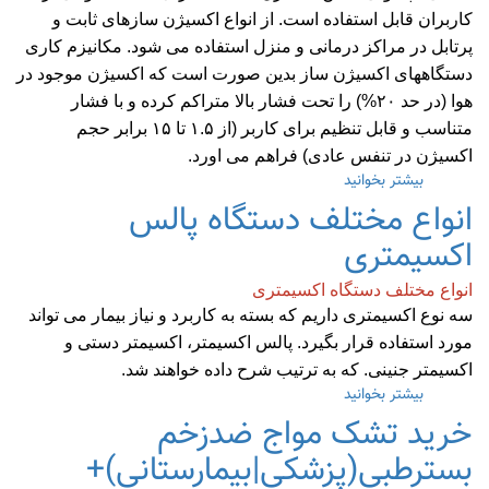
کاربران قابل استفاده است. از انواع اکسیژن سازهای ثابت و
پرتابل در مراکز درمانی و منزل استفاده می شود. مکانیزم کاری
دستگاههای اکسیژن ساز بدین صورت است که اکسیژن موجود در
هوا (در حد ۲۰%) را تحت فشار بالا متراکم کرده و با فشار
متناسب و قابل تنظیم برای کاربر (از ۱.۵ تا ۱۵ برابر حجم
اکسیژن در تنفس عادی) فراهم می اورد.
بیشتر بخوانید
درباره
۸
انواع مختلف دستگاه پالس
مزیت
اکسیمتری
طلایی
استفاده
از
انواع مختلف دستگاه اکسیمتری
دستگاه
سه نوع اکسیمتری داریم که بسته به کاربرد و نیاز بیمار می تواند
اکسیژن
مورد استفاده قرار بگیرد. پالس اکسیمتر، اکسیمتر دستی و
ساز
اکسیمتر جنینی. که به ترتیب شرح داده خواهند شد.
بیشتر بخوانید
درباره
انواع
خرید تشک مواج ضدزخم
مختلف
دستگاه
بسترطبی(پزشکی|بیمارستانی)+
پالس