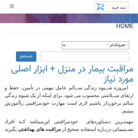
رفتن
≡
به
محتوای
اصلی
HOME
جستجو
مراقبت بیمار در منزل + ابزار اصلی
مورد نیاز
امروزه شــیوه زندگی ســالم عامل مهمی در تأمین، حفظ و
ارتقای ســلامتی محسوب می شود. برای اینکه از یک شیوه زندگی
سالم برخوردار باشیم لازم است مهارت خودمراقبتی راآموزش
ببینیم.
ﻣﻬﻤﺘـﺮﯾﻦ دﺳﺘﺎوردﻫﺎی ﺧﻮدﻣﺮاﻗﺒﺘﯽ اﯾﻦمیباشد ﮐـﻪ افراد
ﺗﺼـﻤﯿﻤﺎتی درﺑـﺎره اﺳﺘﻔﺎده ﺻﺤﯿﺢ از
ﻣﺮاﻗﺒﺖ ﻫﺎی ﺑﻬﺪاﺷﺘﯽ
ﺑﮕﯿﺮﻧﺪ
.