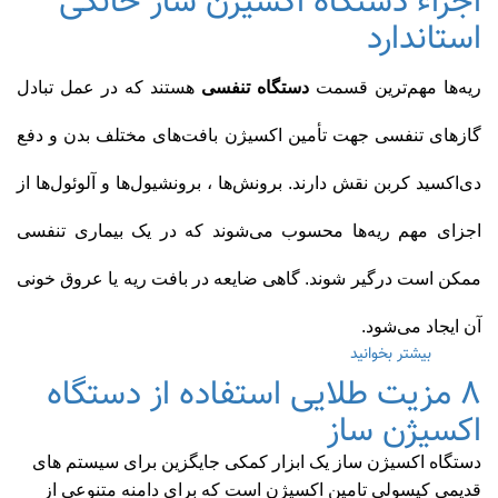
اجزاء دستگاه اکسیژن ساز خانگی
صفر
استاندارد
تا
صد
کپسول
اکسیژن
ریه‌ها مهم‌ترین قسمت
دستگاه تنفسی
هستند که در عمل تبادل
خانگی
گازهای تنفسی جهت تأمین اکسیژن بافت‌های مختلف بدن و دفع
دی‌اکسید کربن نقش دارند. برونش‌ها ، برونشیول‌ها و آلوئول‌ها از
اجزای مهم ریه‌ها محسوب می‌شوند که در یک بیماری تنفسی
ممکن است درگیر شوند. گاهی ضایعه در بافت ریه یا عروق خونی
آن ایجاد می‌شود.
بیشتر بخوانید
درباره
اجزاء
۸ مزیت طلایی استفاده از دستگاه
دستگاه
اکسیژن ساز
اکسیژن
ساز
خانگی
دستگاه اکسیژن ساز یک ابزار کمکی جایگزین برای سیستم های
استاندارد
قدیمی کپسولی تامین اکسیژن است که برای دامنه متنوعی از