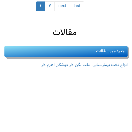
نکته
۱
۲
next
last
طلایی
پیش
از
خرید
تخت
مقالات
های
بیمارستانی
جدیدترین مقالات
انواع تخت بیمارستانی |تخت لگن دار دوشکن اهرم دار