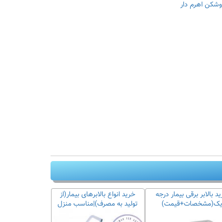
وشکن اهرم دار
د بالابر برقی بیمار درجه
خرید انواع بالابرهای بیمار(از
ک(مشخصات+قیمت)
تولید به مصرف)|مناسب منزل