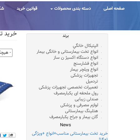
رفتن
به
صفحه اصلی
دسته بندی محصولات
قوانین خرید
شک
محتوای
اصلی
خرید تش
برند
الپتيکال خانگي
انواع تخت بیمارستانی و خانگی بیمار
انواع دستگاه اکسیژ ن ساز
انواع فشارسنج
انواع ویلچر بیمار
تجهیزات پزشکی
تردمیل
تعمیرات تخصصی تجهیزات پزشکی
رول ملحفه ای یکبارمصرف
صندلی زیبایی
لوازم مصرفی و پزشکی
هتلینگ بیمارستانی
گان بیمار و جراح یکبارمصرف
News
خرید تخت بیمارستانی مناسب+انواع +ویژگی
۱۴۰۱!