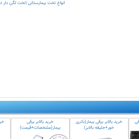
انواع تخت بیمارستانی |تخت لگن دار د
قی
خرید بالابر برقی بیمار(باتری
خرید بالابر برقی
خری
خور+جلیقه بالابر)
بیمار(مشخصات+قیمت)
ی