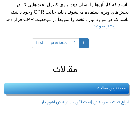
بیمارستانی
باشند که کار آن‌ها را نشان دهد. روی کنترل تخت‌هایی که در
ارزان
بخش‌های ویژه استفاده می‌شوند ، باید حالت CPR وجود داشته
باشد که در موارد نیاز ، تخت را سریعاً در موقعیت CPR قرار دهد.
بیشتر بخوانید
درباره
توصیه
ها
first
previous
۱
۲
هنگام
خرید
تخت
با
مبنای
مقالات
الکتریکی
:
جدیدترین مقالات
انواع تخت بیمارستانی |تخت لگن دار دوشکن اهرم دار