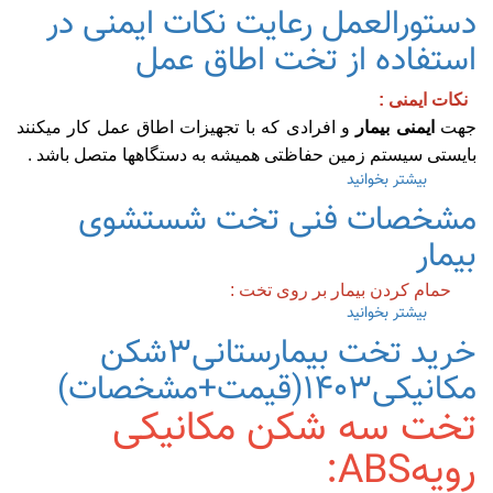
نکات
دستورالعمل رعایت نکات ایمنی در
مهم
برای
استفاده از تخت اطاق عمل
خرید
تخت
نکات ایمنی :
جراحی
جهت
ایمنی بیمار
و افرادی که با تجهیزات اطاق عمل کار میکنند
بایستی سیستم زمین حفاظتی همیشه به دستگاهها متصل باشد .
بیشتر بخوانید
درباره
دستورالعمل
مشخصات فنی تخت شستشوی
رعایت
بیمار
نکات
ایمنی
در
حمام کردن بیمار بر روی تخت :
استفاده
بیشتر بخوانید
درباره
از
مشخصات
خرید تخت بیمارستانی۳شکن
تخت
فنی
اطاق
مکانیکی۱۴۰۳(قیمت+مشخصات)
تخت
عمل
شستشوی
تخت سه شکن مکانیکی
بیمار
رویهABS: