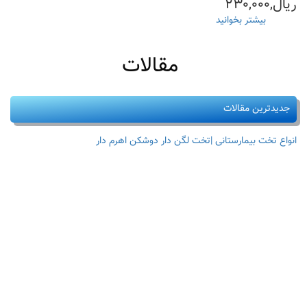
ریال,۲۳۰,۰۰۰
بیشتر بخوانید
درباره
ملحفه
یکبار
مقالات
مصرف
دوسرکشدارآبی۸۰*۲۲۰
گرماژ۲۰گرم(قیمت+خرید)
جدیدترین مقالات
انواع تخت بیمارستانی |تخت لگن دار دوشکن اهرم دار