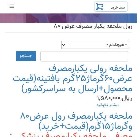
رفتن
≡
به
محتوای
اصلی
رول ملحفه یکبار مصرف عرض ۸۰
جستجو
ملحفه رولی یکبارمصرف
عرض۶۰گرماژ۲۵گرم بافتینه(قیمت
محصول+ارسال به سراسرکشور)
ریال,۱,۵۸۰,۰۰۰
بیشتر بخوانید
درباره
ملحفه
ملحفه یکبارمصرف رول عرض۸۰
رولی
وگرماژ۱۵گرم(قیمت+خرید)
یکبارمصرف
عرض۶۰گرماژ۲۵گرم
معرفی ملحفه یکبارمصرف پزشکی :
بافتینه(قیمت