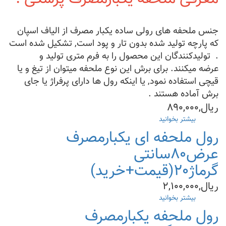
محصول+ارسال
به
سراسرکشور)
جنس ملحفه های رولی ساده یکبار مصرف از الیاف اسپان
که پارچه تولید شده بدون تار و پود است, تشکیل شده است
. تولیدکنندگان این محصول را به فرم متری تولید و
عرضه می­کنند. برای برش این نوع ملحفه می­توان از تیغ و یا
قیچی استفاده نمود, یا اینکه رول ها دارای پرفراژ یا جای
برش آماده هستند .
ریال,۸۹۰,۰۰۰
بیشتر بخوانید
درباره
ملحفه
رول ملحفه ای یکبارمصرف
یکبارمصرف
رول
عرض۸۰سانتی
عرض۸۰
گرماژ۲۰(قیمت+خرید)
وگرماژ۱۵گرم(قیمت+خرید)
ریال,۲,۱۰۰,۰۰۰
بیشتر بخوانید
درباره
رول
رول ملحفه یکبارمصرف
ملحفه