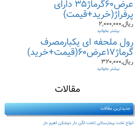
ای
عرض۶۰گرماژ۳۵ دارای
یکبارمصرف
پرفراژ(خرید+قیمت)
عرض۸۰سانتی
گرماژ۲۰(قیمت+خرید)
ریال,۲,۰۰۰,۰۰۰
بیشتر بخوانید
درباره
رول
رول ملحفه ای یکبارمصرف
ملحفه
گرماژ۱۷عرض۶۰(قیمت+خرید)
یکبارمصرف
عرض۶۰گرماژ۳۵
ریال,۳۲۰,۰۰۰
دارای
پرفراژ(خرید+قیمت)
بیشتر بخوانید
درباره
رول
ملحفه
مقالات
ای
یکبارمصرف
گرماژ۱۷عرض۶۰(قیمت+خرید)
جدیدترین مقالات
انواع تخت بیمارستانی |تخت لگن دار دوشکن اهرم دار