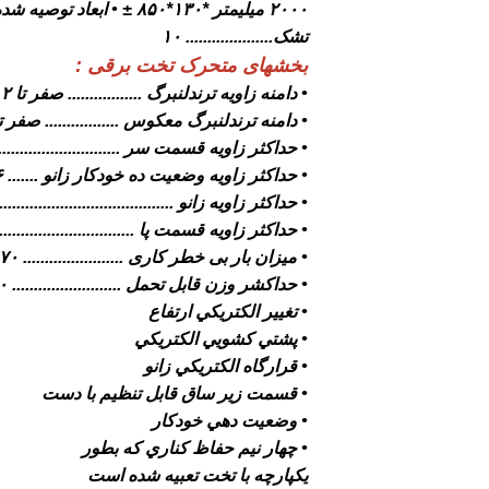
۲۰۰۰ ميليمتر *۱۳۰*۸۵۰ ± • ابعاد توص
تشک.................... ۱۰
بخشهای متحرک تخت برقی :
• دامنه زاويه ترندلنبرگ ................. صفر تا ۱۲ درجه
• دامنه ترندلنبرگ معکوس ................. صفر تا ۱۲ در
• حداکثر زاويه قسمت سر ............................... ۶۸ د
• حداکثر زاويه وضعيت ده خودکار زانو ....... ۱۶ درجه
• حداکثر زاويه زانو ........................................ ۳۴ درج
• حداکثر زاويه قسمت پا ................................. ۲۲ در
• ميزان بار بی خطر کاری ....................... ۱۷۰ کيلوگرم
• حداکشر وزن قابل تحمل ......................... ۲۵۰ کيلوگرم
• تغيير الكتريكي ارتفاع
• پشتي كشويي الكتريكي
• قرارگاه الكتريكي زانو
• قسمت زير ساق قابل تنظيم با دست
• وضعيت دهي خودكار
• چهار نيم حفاظ كناري كه بطور
يكپارچه با تخت تعبيه شده است