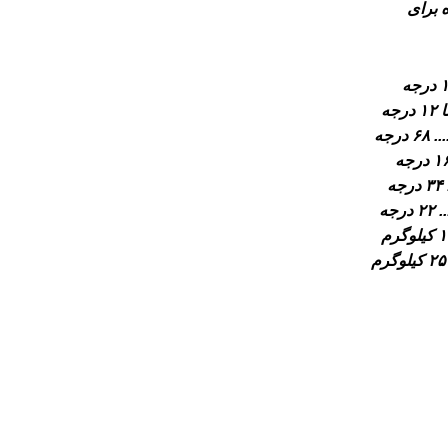
يه شده برای
جه
رجه
ه
جه