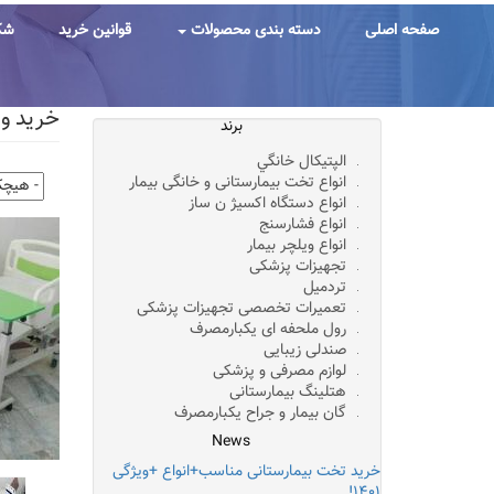
رفتن
به
صفحه اصلی
دسته بندی محصولات
قوانین خرید
شک
محتوای
اصلی
خرید و 
برند
الپتيکال خانگي
انواع تخت بیمارستانی و خانگی بیمار
انواع دستگاه اکسیژ ن ساز
انواع فشارسنج
انواع ویلچر بیمار
تجهیزات پزشکی
تردمیل
تعمیرات تخصصی تجهیزات پزشکی
رول ملحفه ای یکبارمصرف
صندلی زیبایی
لوازم مصرفی و پزشکی
هتلینگ بیمارستانی
گان بیمار و جراح یکبارمصرف
News
خرید تخت بیمارستانی مناسب+انواع +ویژگی
۱۴۰۱!