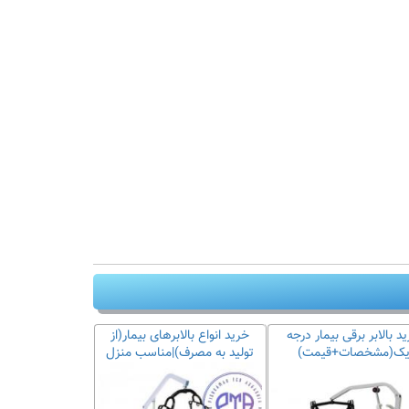
د بالابر برقی بیمار درجه
خرید انواع بالابرهای بیمار(از
ک(مشخصات+قیمت)
تولید به مصرف)|مناسب منزل