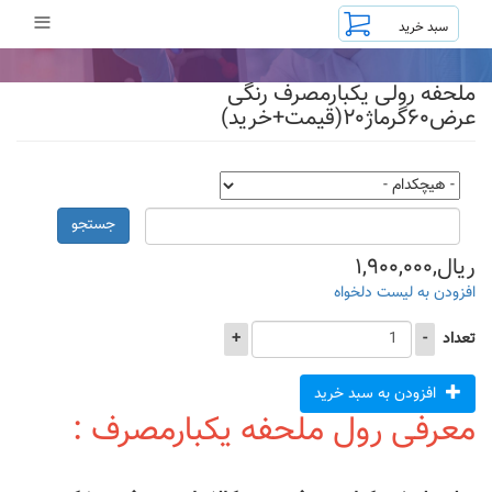
رفتن
≡
به
محتوای
اصلی
ملحفه رولی یکبارمصرف رنگی
عرض۶۰گرماژ۲۰(قیمت+خرید)
جستجو
ریال,۱,۹۰۰,۰۰۰
افزودن به لیست دلخواه
تعداد
-
+
افزودن به سبد خرید
معرفی رول ملحفه یکبارمصرف :